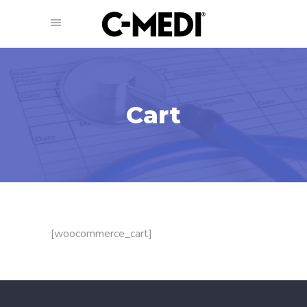
Cart
[woocommerce_cart]