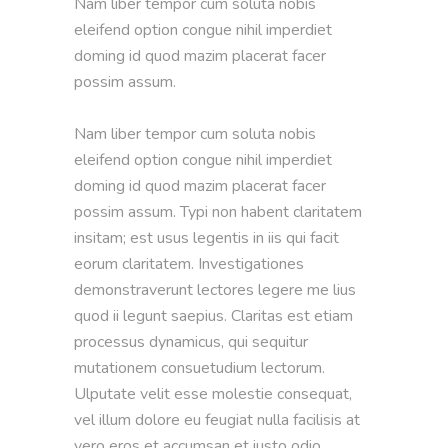
Nam liber tempor cum soluta nobis 
eleifend option congue nihil imperdiet 
doming id quod mazim placerat facer 
possim assum.  

Nam liber tempor cum soluta nobis 
eleifend option congue nihil imperdiet 
doming id quod mazim placerat facer 
possim assum. Typi non habent claritatem 
insitam; est usus legentis in iis qui facit 
eorum claritatem. Investigationes 
demonstraverunt lectores legere me lius 
quod ii legunt saepius. Claritas est etiam 
processus dynamicus, qui sequitur 
mutationem consuetudium lectorum. 
Ulputate velit esse molestie consequat, 
vel illum dolore eu feugiat nulla facilisis at 
vero eros et accumsan et iusto odio 